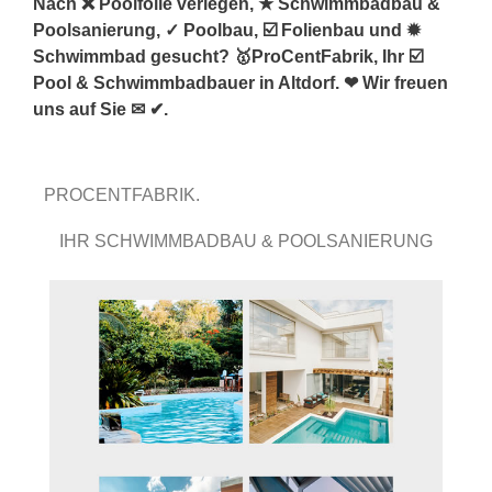
Nach ❌ Poolfolie verlegen, ★ Schwimmbadbau &
Poolsanierung, ✓ Poolbau, ☑️ Folienbau und ✹
Schwimmbad gesucht? 🥇ProCentFabrik, Ihr ☑️
Pool & Schwimmbadbauer in Altdorf. ❤ Wir freuen
uns auf Sie ✉ ✔.
PROCENTFABRIK.
IHR SCHWIMMBADBAU & POOLSANIERUNG
FACHMANN.