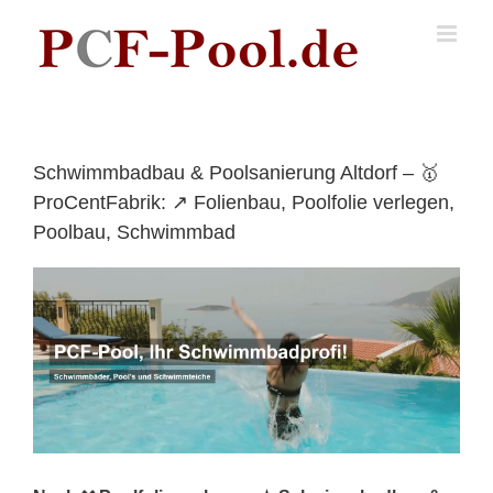
Skip
to
content
Schwimmbadbau & Poolsanierung Altdorf – 🥇
ProCentFabrik: ↗️ Folienbau, Poolfolie verlegen,
Poolbau, Schwimmbad