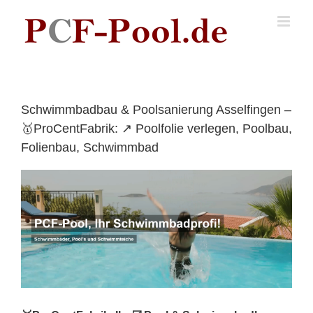
Skip
to
content
Schwimmbadbau & Poolsanierung Asselfingen –
🥇ProCentFabrik: ↗️ Poolfolie verlegen, Poolbau,
Folienbau, Schwimmbad