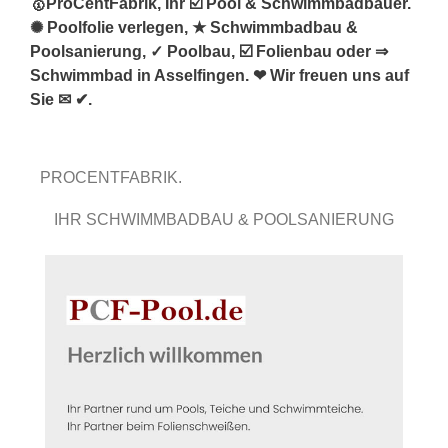
🥇ProCentFabrik, Ihr ☑️ Pool & Schwimmbadbauer.
✺ Poolfolie verlegen, ★ Schwimmbadbau &
Poolsanierung, ✓ Poolbau, ☑️ Folienbau oder ⇒
Schwimmbad in Asselfingen. ❤ Wir freuen uns auf
Sie ✉ ✔.
PROCENTFABRIK.
IHR SCHWIMMBADBAU & POOLSANIERUNG
EXPERTE.