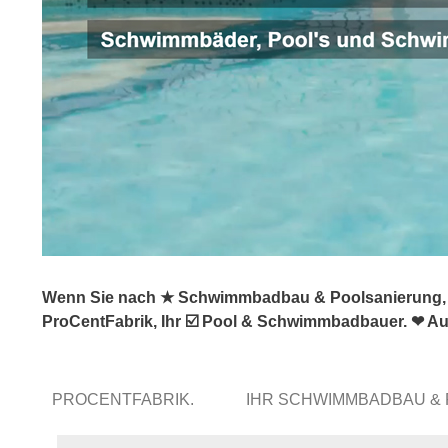
Wenn Sie nach ★ Schwimmbadbau & Poolsanierung, ✺ 
ProCentFabrik, Ihr ☑️ Pool & Schwimmbadbauer. ❤ Auf
PROCENTFABRIK.
IHR SCHWIMMBADBAU &