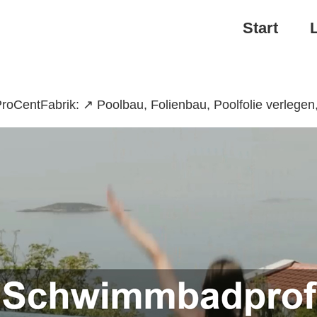
Start
oCentFabrik: ↗️ Poolbau, Folienbau, Poolfolie verleg