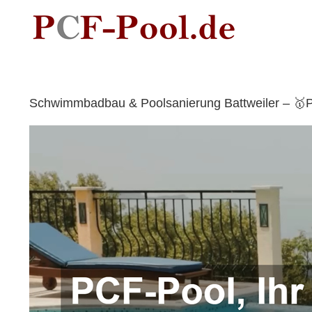
Skip
to
content
Schwimmbadbau & Poolsanierung Battweiler – 🥇Pr