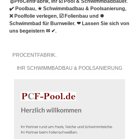
🥇ProCentFabrik, Ihr ☑️ Pool & Schwimmbadbauer.
✔️ Poolbau, ★ Schwimmbadbau & Poolsanierung,
❌ Poolfolie verlegen, ☑️ Folienbau und ✹
Schwimmbad für Burrweiler. ❤ Lassen Sie sich von
uns begeistern ✉ ✔.
PROCENTFABRIK.
IHR SCHWIMMBADBAU & POOLSANIERUNG
EXPERTE.