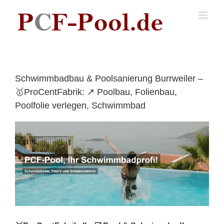
Skip
to
content
Schwimmbadbau & Poolsanierung Burrweiler –
🥇ProCentFabrik: ↗️ Poolbau, Folienbau,
Poolfolie verlegen, Schwimmbad