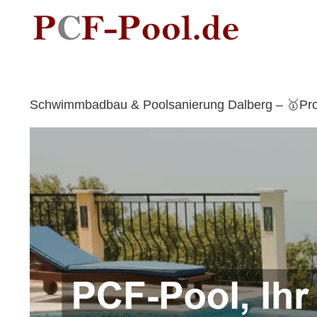
Skip
to
content
Schwimmbadbau & Poolsanierung Dalberg – 🥇ProC