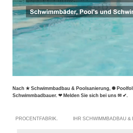
Nach ★ Schwimmbadbau & Poolsanierung, ✺ Poolfolie 
Schwimmbadbauer. ❤ Melden Sie sich bei uns ✉ ✔.
PROCENTFABRIK.
IHR SCHWIMMBADBAU &