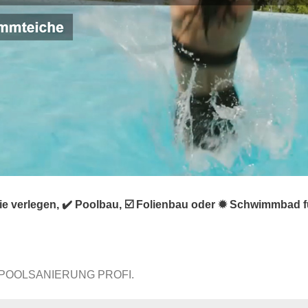
verlegen, ✔️ Poolbau, ☑️ Folienbau oder ✹ Schwimmbad für
 POOLSANIERUNG PROFI.