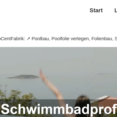
Start
entFabrik: ↗️ Poolbau, Poolfolie verlegen, Folienbau