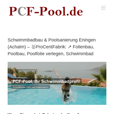
Skip
to
content
Schwimmbadbau & Poolsanierung Eningen
(Achalm) – 🥇ProCentFabrik: ↗️ Folienbau,
Poolbau, Poolfolie verlegen, Schwimmbad