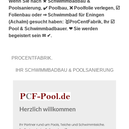
Wenn Sie nach ★ Schwimmbadbau &
Poolsanierung, ✔️ Poolbau, ❌ Poolfolie verlegen, ☑️
Folienbau oder ⇒ Schwimmbad für Eningen
(Achalm) gesucht haben: 🥇ProCentFabrik, Ihr ☑️
Pool & Schwimmbadbauer. ❤ Sie werden
begeistert sein ✉ ✔.
PROCENTFABRIK.
IHR SCHWIMMBADBAU & POOLSANIERUNG
EXPERTE.