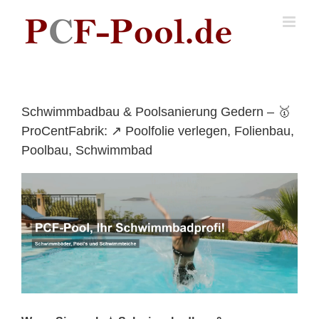
Skip
to
content
Schwimmbadbau & Poolsanierung Gedern – 🥇
ProCentFabrik: ↗️ Poolfolie verlegen, Folienbau,
Poolbau, Schwimmbad