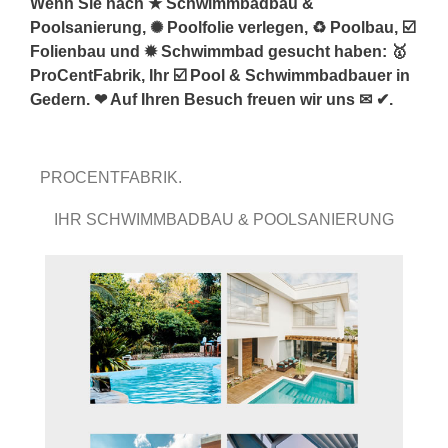
Wenn Sie nach ★ Schwimmbadbau &
Poolsanierung, ✺ Poolfolie verlegen, ♻ Poolbau, ☑️
Folienbau und ✹ Schwimmbad gesucht haben: 🥇
ProCentFabrik, Ihr ☑️ Pool & Schwimmbadbauer in
Gedern. ❤ Auf Ihren Besuch freuen wir uns ✉ ✔.
PROCENTFABRIK.
IHR SCHWIMMBADBAU & POOLSANIERUNG
PROFI.