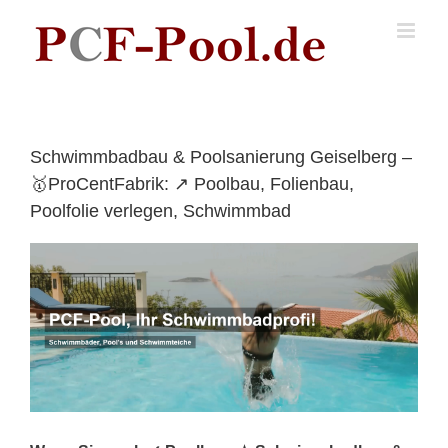
Skip
to
content
Schwimmbadbau & Poolsanierung Geiselberg –
🥇ProCentFabrik: ↗️ Poolbau, Folienbau,
Poolfolie verlegen, Schwimmbad