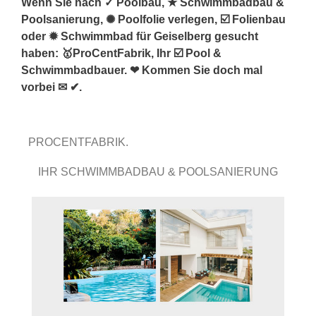
Wenn Sie nach ✓ Poolbau, ★ Schwimmbadbau &
Poolsanierung, ✺ Poolfolie verlegen, ☑️ Folienbau
oder ✹ Schwimmbad für Geiselberg gesucht
haben: 🥇ProCentFabrik, Ihr ☑️ Pool &
Schwimmbadbauer. ❤ Kommen Sie doch mal
vorbei ✉ ✔.
PROCENTFABRIK.
IHR SCHWIMMBADBAU & POOLSANIERUNG
PROFI.