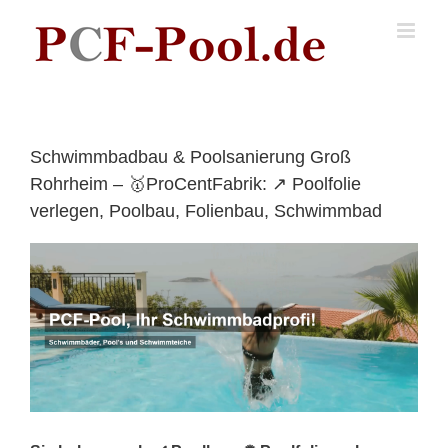
Skip
to
content
Schwimmbadbau & Poolsanierung Groß
Rohrheim – 🥇ProCentFabrik: ↗️ Poolfolie
verlegen, Poolbau, Folienbau, Schwimmbad