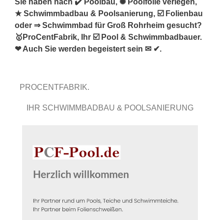
Sie haben nach ✔️ Poolbau, ✺ Poolfolie verlegen,
★ Schwimmbadbau & Poolsanierung, ☑️ Folienbau
oder ⇒ Schwimmbad für Groß Rohrheim gesucht?
🥇ProCentFabrik, Ihr ☑️ Pool & Schwimmbadbauer.
❤ Auch Sie werden begeistert sein ✉ ✔.
PROCENTFABRIK.
IHR SCHWIMMBADBAU & POOLSANIERUNG
FACHMANN.