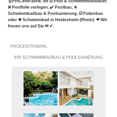
🥇ProCentFabrik, Ihr ☑️ Pool & Schwimmbadbauer.
❌ Poolfolie verlegen, ✔️ Poolbau, ★
Schwimmbadbau & Poolsanierung, ☑️ Folienbau
oder ✹ Schwimmbad in Heidesheim (Rhein). ❤ Wir
freuen uns auf Sie ✉ ✔.
PROCENTFABRIK.
IHR SCHWIMMBADBAU & POOLSANIERUNG
EXPERTE.