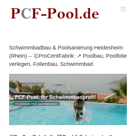
Skip
to
content
Schwimmbadbau & Poolsanierung Heidesheim
(Rhein) – 🥇ProCentFabrik: ↗️ Poolbau, Poolfolie
verlegen, Folienbau, Schwimmbad