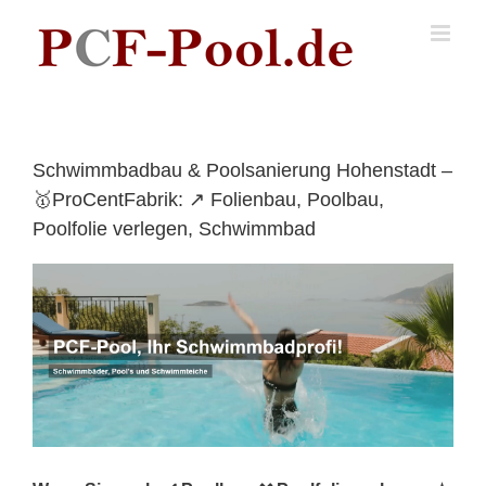
Skip
to
content
Schwimmbadbau & Poolsanierung Hohenstadt –
🥇ProCentFabrik: ↗️ Folienbau, Poolbau,
Poolfolie verlegen, Schwimmbad