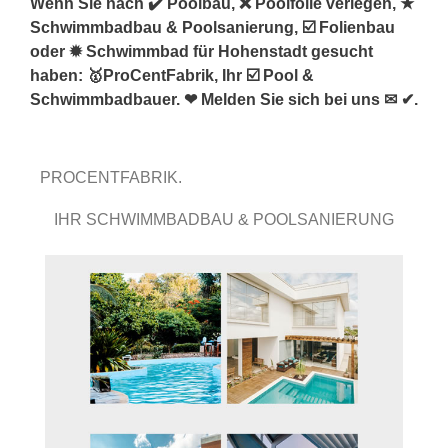
Wenn Sie nach ✔️ Poolbau, ❌ Poolfolie verlegen, ★
Schwimmbadbau & Poolsanierung, ☑️ Folienbau
oder ✹ Schwimmbad für Hohenstadt gesucht
haben: 🥇ProCentFabrik, Ihr ☑️ Pool &
Schwimmbadbauer. ❤ Melden Sie sich bei uns ✉ ✔.
PROCENTFABRIK.
IHR SCHWIMMBADBAU & POOLSANIERUNG
EXPERTE.