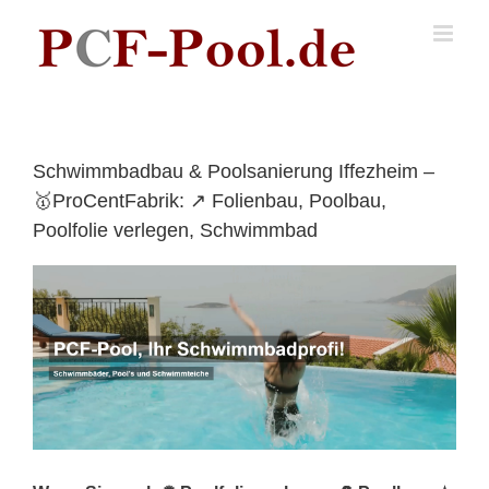
Skip
to
content
Schwimmbadbau & Poolsanierung Iffezheim –
🥇ProCentFabrik: ↗️ Folienbau, Poolbau,
Poolfolie verlegen, Schwimmbad