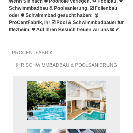
Wenn Sie nach ✺ Poolfolie verlegen, ♻ Poolbau, ★
Schwimmbadbau & Poolsanierung, ☑️ Folienbau
oder ✹ Schwimmbad gesucht haben: 🥇
ProCentFabrik, Ihr ☑️ Pool & Schwimmbadbauer für
Iffezheim. ❤ Auf Ihren Besuch freuen wir uns ✉ ✔.
PROCENTFABRIK.
IHR SCHWIMMBADBAU & POOLSANIERUNG
EXPERTE.