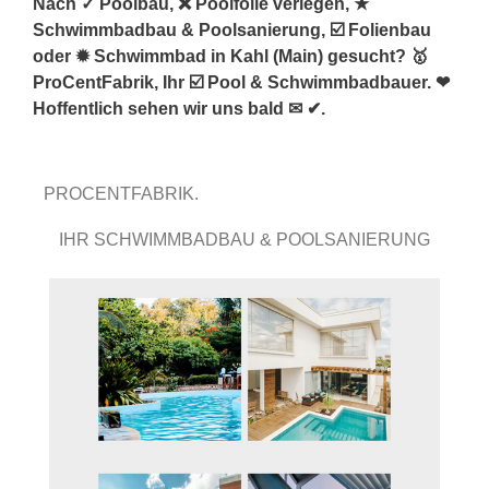
Nach ✓ Poolbau, ❌ Poolfolie verlegen, ★
Schwimmbadbau & Poolsanierung, ☑️ Folienbau
oder ✹ Schwimmbad in Kahl (Main) gesucht? 🥇
ProCentFabrik, Ihr ☑️ Pool & Schwimmbadbauer. ❤
Hoffentlich sehen wir uns bald ✉ ✔.
PROCENTFABRIK.
IHR SCHWIMMBADBAU & POOLSANIERUNG
FACHMANN.