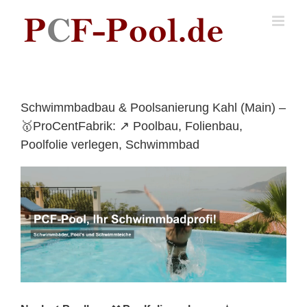
Skip
to
content
Schwimmbadbau & Poolsanierung Kahl (Main) –
🥇ProCentFabrik: ↗️ Poolbau, Folienbau,
Poolfolie verlegen, Schwimmbad