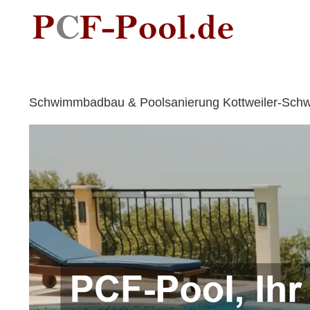
Skip
to
content
Schwimmbadbau & Poolsanierung Kottweiler-Schwa