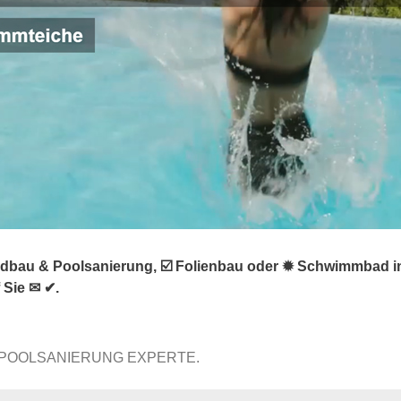
dbau & Poolsanierung, ☑️ Folienbau oder ✹ Schwimmbad i
 Sie ✉ ✔.
 POOLSANIERUNG EXPERTE.