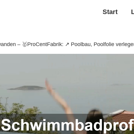
Start
nden – 🥇ProCentFabrik: ↗️ Poolbau, Poolfolie verleg