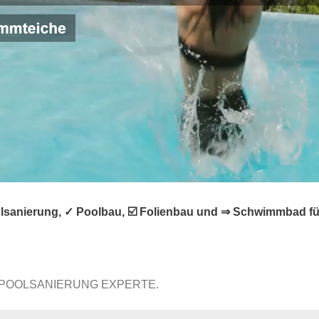
anierung, ✓ Poolbau, ☑️ Folienbau und ⇒ Schwimmbad für K
 POOLSANIERUNG EXPERTE.