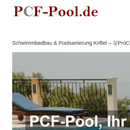
Skip
to
content
Schwimmbadbau & Poolsanierung Kriftel – 🥇ProCe