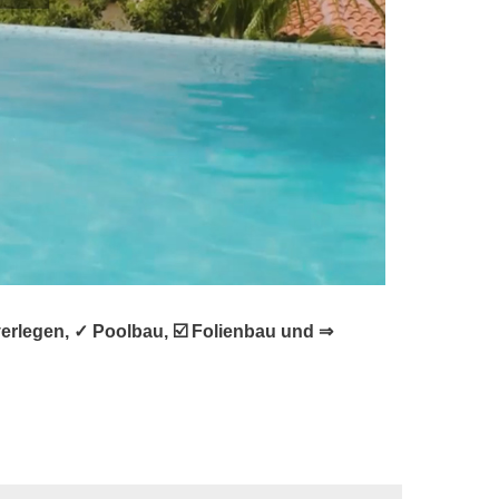
rlegen, ✓ Poolbau, ☑️ Folienbau und ⇒