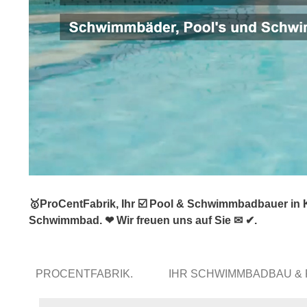
🥇ProCentFabrik, Ihr ☑️ Pool & Schwimmbadbauer in 
Schwimmbad. ❤ Wir freuen uns auf Sie ✉ ✔.
PROCENTFABRIK.
IHR SCHWIMMBADBAU &