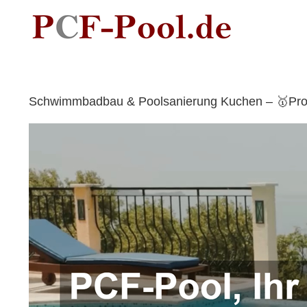
Skip
to
content
Schwimmbadbau & Poolsanierung Kuchen – 🥇ProCe