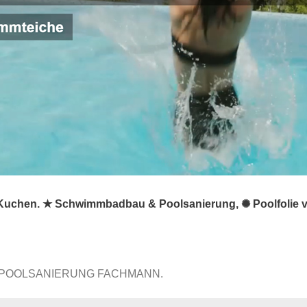
Kuchen. ★ Schwimmbadbau & Poolsanierung, ✺ Poolfolie ve
 POOLSANIERUNG FACHMANN.