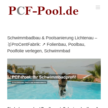
Skip
to
content
Schwimmbadbau & Poolsanierung Lichtenau –
🥇ProCentFabrik: ↗️ Folienbau, Poolbau,
Poolfolie verlegen, Schwimmbad