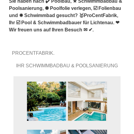
Sie haben nach ✔️ Poolbau, ★ Schwimmbadbau &
Poolsanierung, ✺ Poolfolie verlegen, ☑️ Folienbau
und ✹ Schwimmbad gesucht? 🥇ProCentFabrik,
Ihr ☑️ Pool & Schwimmbadbauer für Lichtenau. ❤
Wir freuen uns auf Ihren Besuch ✉ ✔.
PROCENTFABRIK.
IHR SCHWIMMBADBAU & POOLSANIERUNG
PROFI.