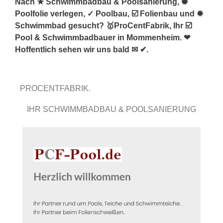
Nach ★ Schwimmbadbau & Poolsanierung, ✺
Poolfolie verlegen, ✓ Poolbau, ☑️ Folienbau und ✹
Schwimmbad gesucht? 🥇ProCentFabrik, Ihr ☑️
Pool & Schwimmbadbauer in Mommenheim. ❤
Hoffentlich sehen wir uns bald ✉ ✔.
PROCENTFABRIK.
IHR SCHWIMMBADBAU & POOLSANIERUNG
EXPERTE.