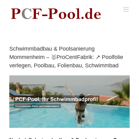
Skip
to
content
Schwimmbadbau & Poolsanierung
Mommenheim – 🥇ProCentFabrik: ↗️ Poolfolie
verlegen, Poolbau, Folienbau, Schwimmbad