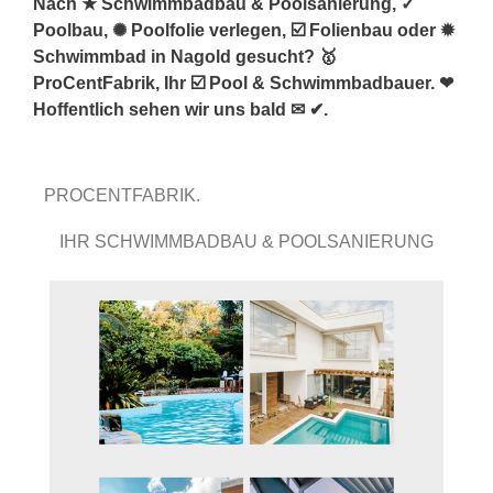
Nach ★ Schwimmbadbau & Poolsanierung, ✓
Poolbau, ✺ Poolfolie verlegen, ☑️ Folienbau oder ✹
Schwimmbad in Nagold gesucht? 🥇
ProCentFabrik, Ihr ☑️ Pool & Schwimmbadbauer. ❤
Hoffentlich sehen wir uns bald ✉ ✔.
PROCENTFABRIK.
IHR SCHWIMMBADBAU & POOLSANIERUNG
PROFI.