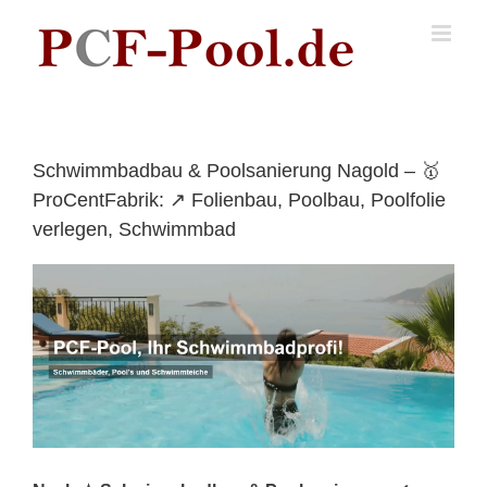
Skip
to
content
Schwimmbadbau & Poolsanierung Nagold – 🥇
ProCentFabrik: ↗️ Folienbau, Poolbau, Poolfolie
verlegen, Schwimmbad