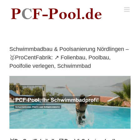
Skip
to
content
Schwimmbadbau & Poolsanierung Nördlingen –
🥇ProCentFabrik: ↗️ Folienbau, Poolbau,
Poolfolie verlegen, Schwimmbad