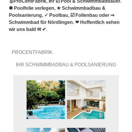
🥇ProCentFabrik, Ihr ☑️ Pool & Schwimmbadbauer.
✺ Poolfolie verlegen, ★ Schwimmbadbau &
Poolsanierung, ✓ Poolbau, ☑️ Folienbau oder ⇒
Schwimmbad für Nördlingen. ❤ Hoffentlich sehen
wir uns bald ✉ ✔.
PROCENTFABRIK.
IHR SCHWIMMBADBAU & POOLSANIERUNG
PROFI.