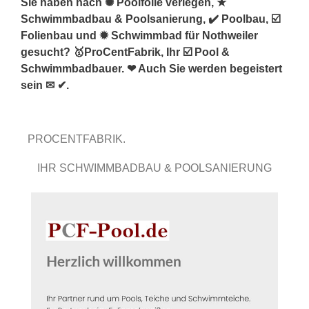
Sie haben nach ✺ Poolfolie verlegen, ★
Schwimmbadbau & Poolsanierung, ✔️ Poolbau, ☑️
Folienbau und ✹ Schwimmbad für Nothweiler
gesucht? 🥇ProCentFabrik, Ihr ☑️ Pool &
Schwimmbadbauer. ❤ Auch Sie werden begeistert
sein ✉ ✔.
PROCENTFABRIK.
IHR SCHWIMMBADBAU & POOLSANIERUNG
PROFI.