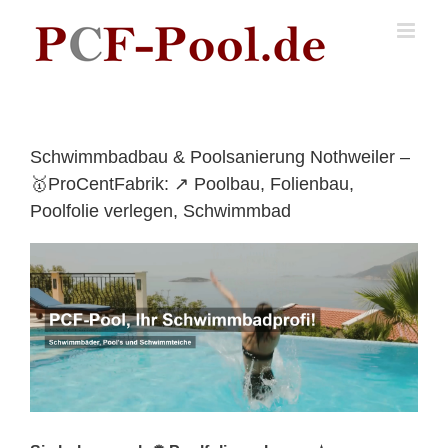
Skip
to
content
Schwimmbadbau & Poolsanierung Nothweiler –
🥇ProCentFabrik: ↗️ Poolbau, Folienbau,
Poolfolie verlegen, Schwimmbad