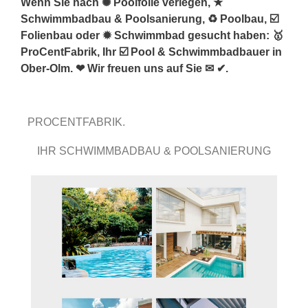
Wenn Sie nach ✺ Poolfolie verlegen, ★
Schwimmbadbau & Poolsanierung, ♻ Poolbau, ☑️
Folienbau oder ✹ Schwimmbad gesucht haben: 🥇
ProCentFabrik, Ihr ☑️ Pool & Schwimmbadbauer in
Ober-Olm. ❤ Wir freuen uns auf Sie ✉ ✔.
PROCENTFABRIK.
IHR SCHWIMMBADBAU & POOLSANIERUNG
PROFI.