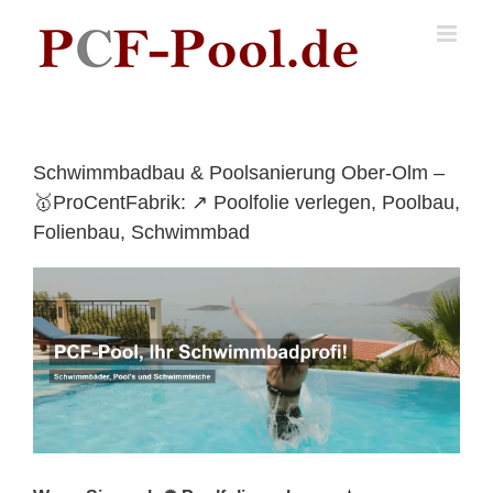
Skip
to
content
Schwimmbadbau & Poolsanierung Ober-Olm –
🥇ProCentFabrik: ↗️ Poolfolie verlegen, Poolbau,
Folienbau, Schwimmbad