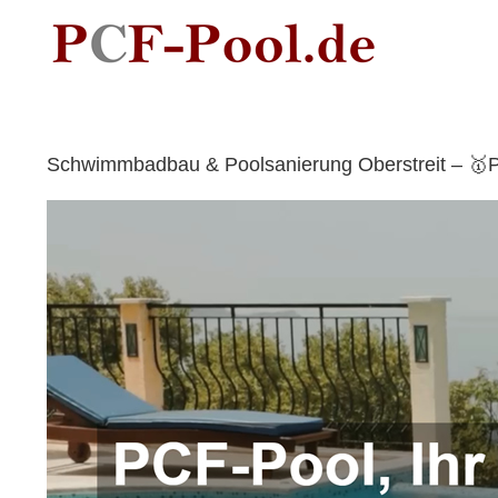
Skip
to
content
Schwimmbadbau & Poolsanierung Oberstreit – 🥇Pr