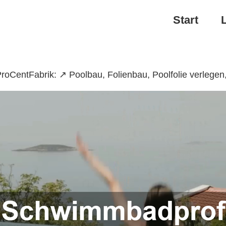
Start
oCentFabrik: ↗️ Poolbau, Folienbau, Poolfolie verleg