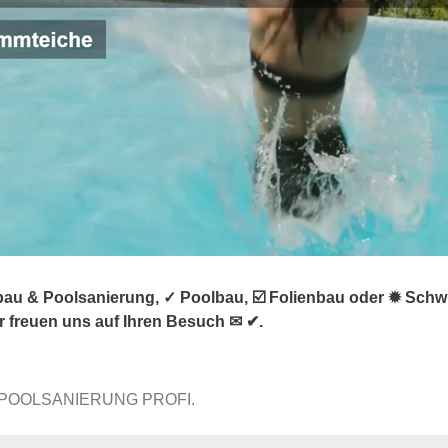
au & Poolsanierung, ✓ Poolbau, ☑️ Folienbau oder ✹ Schwi
r freuen uns auf Ihren Besuch ✉ ✔.
 POOLSANIERUNG PROFI.