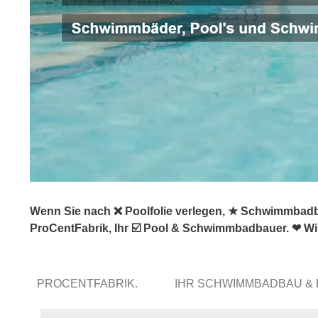
Wenn Sie nach ❌ Poolfolie verlegen, ★ Schwimmbadb
ProCentFabrik, Ihr ☑️ Pool & Schwimmbadbauer. ❤ Wi
PROCENTFABRIK.
IHR SCHWIMMBADBAU &