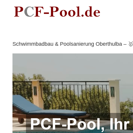
Skip
to
content
Schwimmbadbau & Poolsanierung Oberthulba – 🥇P