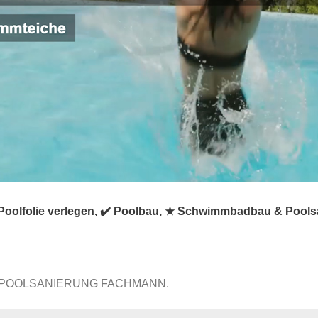
 Poolfolie verlegen, ✔️ Poolbau, ★ Schwimmbadbau & Pool
 POOLSANIERUNG FACHMANN.