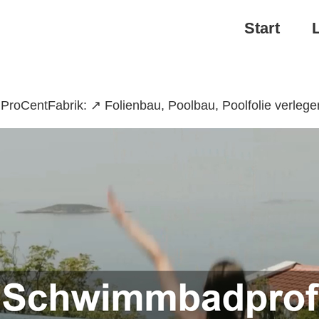
Start
roCentFabrik: ↗️ Folienbau, Poolbau, Poolfolie verle