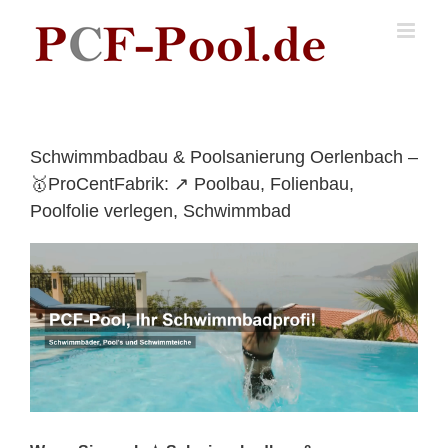
Skip
to
content
Schwimmbadbau & Poolsanierung Oerlenbach –
🥇ProCentFabrik: ↗️ Poolbau, Folienbau,
Poolfolie verlegen, Schwimmbad