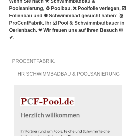
Wenn Sie nach ★ Schwimmbadbau &
Poolsanierung, ♻ Poolbau, ❌ Poolfolie verlegen, ☑️
Folienbau und ✹ Schwimmbad gesucht haben: 🥇
ProCentFabrik, Ihr ☑️ Pool & Schwimmbadbauer in
Oerlenbach. ❤ Wir freuen uns auf Ihren Besuch ✉
✔.
PROCENTFABRIK.
IHR SCHWIMMBADBAU & POOLSANIERUNG
PROFI.