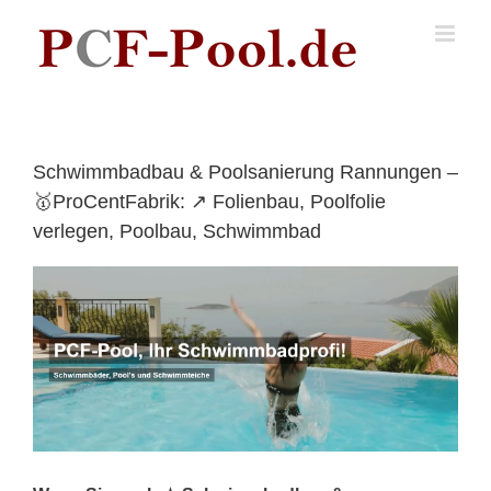
Skip
to
content
Schwimmbadbau & Poolsanierung Rannungen –
🥇ProCentFabrik: ↗️ Folienbau, Poolfolie
verlegen, Poolbau, Schwimmbad