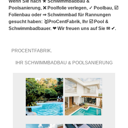
Wenn Sie nach ★ Schwimmbadbau &
Poolsanierung, ❌ Poolfolie verlegen, ✓ Poolbau, ☑️
Folienbau oder ⇒ Schwimmbad für Rannungen
gesucht haben: 🥇ProCentFabrik, Ihr ☑️ Pool &
Schwimmbadbauer. ❤ Wir freuen uns auf Sie ✉ ✔.
PROCENTFABRIK.
IHR SCHWIMMBADBAU & POOLSANIERUNG
PROFI.