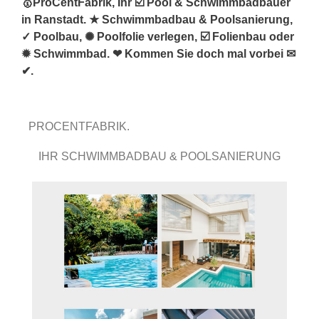
🥇ProCentFabrik, Ihr ☑️ Pool & Schwimmbadbauer
in Ranstadt. ★ Schwimmbadbau & Poolsanierung,
✓ Poolbau, ✺ Poolfolie verlegen, ☑️ Folienbau oder
✹ Schwimmbad. ❤ Kommen Sie doch mal vorbei ✉
✔.
PROCENTFABRIK.
IHR SCHWIMMBADBAU & POOLSANIERUNG
PROFI.