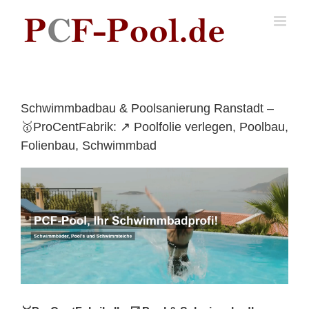
Skip
to
content
Schwimmbadbau & Poolsanierung Ranstadt –
🥇ProCentFabrik: ↗️ Poolfolie verlegen, Poolbau,
Folienbau, Schwimmbad