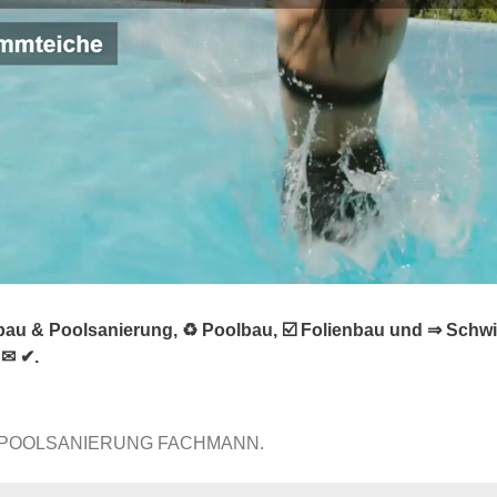
au & Poolsanierung, ♻ Poolbau, ☑️ Folienbau und ⇒ Schwi
 ✉ ✔.
 POOLSANIERUNG FACHMANN.