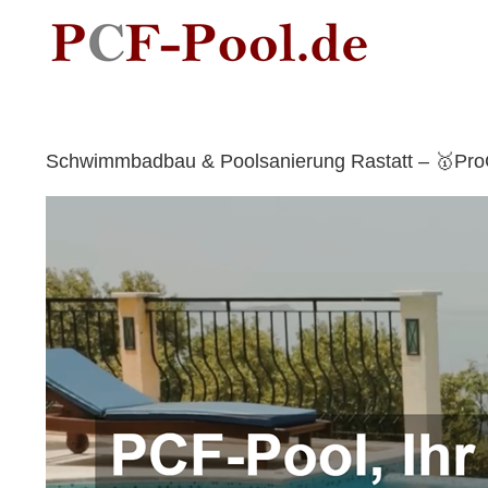
Skip
to
content
Schwimmbadbau & Poolsanierung Rastatt – 🥇ProCe