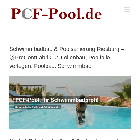
Skip
to
content
Schwimmbadbau & Poolsanierung Riesbürg –
🥇ProCentFabrik: ↗️ Folienbau, Poolfolie
verlegen, Poolbau, Schwimmbad