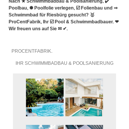
Nach ★ Schwimmbadbau & Poolsanierung, ✔️
Poolbau, ✺ Poolfolie verlegen, ☑️ Folienbau und ⇒
Schwimmbad für Riesbürg gesucht? 🥇
ProCentFabrik, Ihr ☑️ Pool & Schwimmbadbauer. ❤
Wir freuen uns auf Sie ✉ ✔.
PROCENTFABRIK.
IHR SCHWIMMBADBAU & POOLSANIERUNG
FACHMANN.