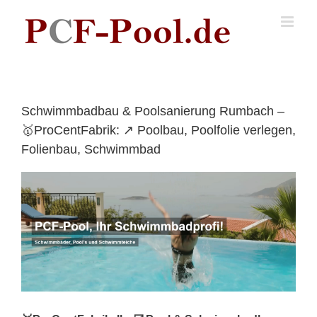
Skip
to
content
Schwimmbadbau & Poolsanierung Rumbach –
🥇ProCentFabrik: ↗️ Poolbau, Poolfolie verlegen,
Folienbau, Schwimmbad