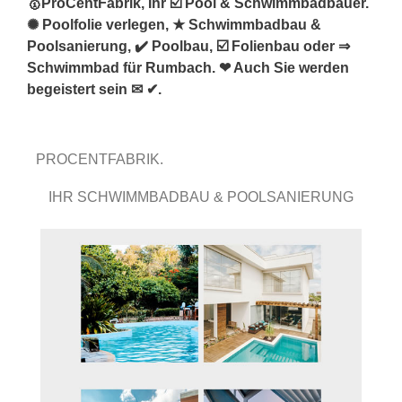
🥇ProCentFabrik, Ihr ☑️ Pool & Schwimmbadbauer.
✺ Poolfolie verlegen, ★ Schwimmbadbau &
Poolsanierung, ✔️ Poolbau, ☑️ Folienbau oder ⇒
Schwimmbad für Rumbach. ❤ Auch Sie werden
begeistert sein ✉ ✔.
PROCENTFABRIK.
IHR SCHWIMMBADBAU & POOLSANIERUNG
FACHMANN.