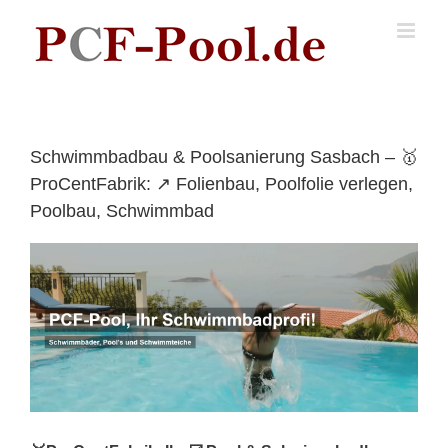
Skip
to
content
Schwimmbadbau & Poolsanierung Sasbach – 🥇
ProCentFabrik: ↗️ Folienbau, Poolfolie verlegen,
Poolbau, Schwimmbad