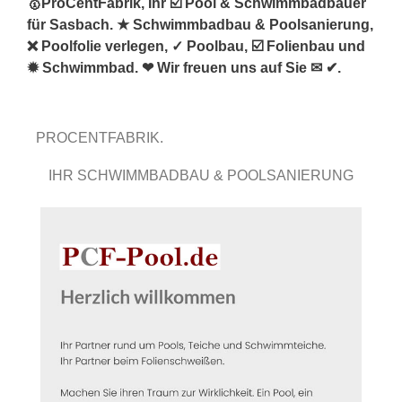
🥇ProCentFabrik, Ihr ☑️ Pool & Schwimmbadbauer
für Sasbach. ★ Schwimmbadbau & Poolsanierung,
❌ Poolfolie verlegen, ✓ Poolbau, ☑️ Folienbau und
✹ Schwimmbad. ❤ Wir freuen uns auf Sie ✉ ✔.
PROCENTFABRIK.
IHR SCHWIMMBADBAU & POOLSANIERUNG
PROFI.