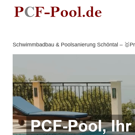
Skip
to
content
Schwimmbadbau & Poolsanierung Schöntal – 🥇Pro