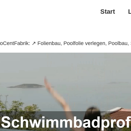
Start
CentFabrik: ↗️ Folienbau, Poolfolie verlegen, Poolba