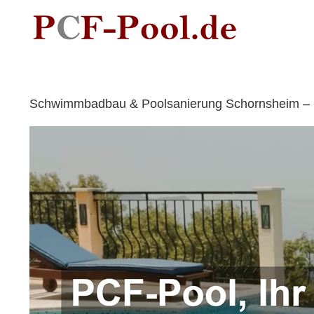
Skip
to
content
Schwimmbadbau & Poolsanierung Schornsheim – 🥇