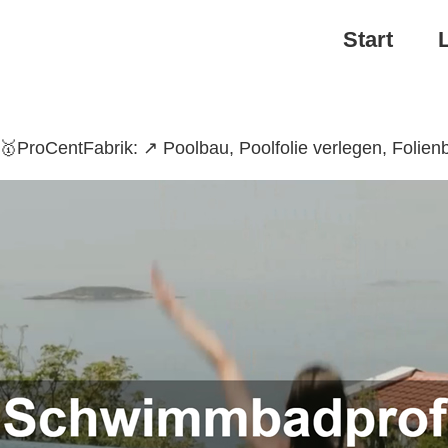
Start
ProCentFabrik: ↗️ Poolbau, Poolfolie verlegen, Foli