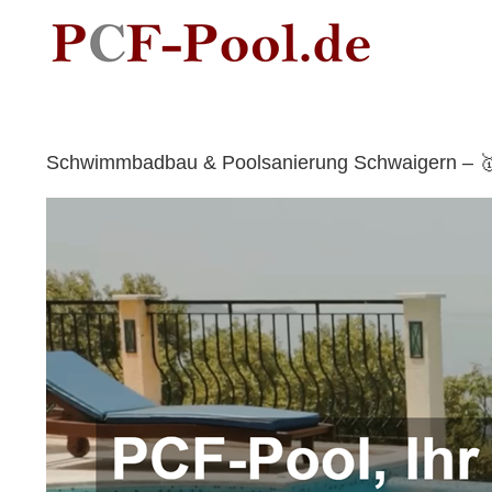
Skip
to
content
Schwimmbadbau & Poolsanierung Schwaigern – 🥇P