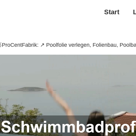
Start
roCentFabrik: ↗️ Poolfolie verlegen, Folienbau, Pool