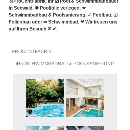
🥇ProCentFabrik, Ihr ☑️ Pool & Schwimmbadbauer
in Seewald. ✺ Poolfolie verlegen, ★
Schwimmbadbau & Poolsanierung, ✓ Poolbau, ☑️
Folienbau oder ⇒ Schwimmbad. ❤ Wir freuen uns
auf Ihren Besuch ✉ ✔.
PROCENTFABRIK.
IHR SCHWIMMBADBAU & POOLSANIERUNG
PROFI.