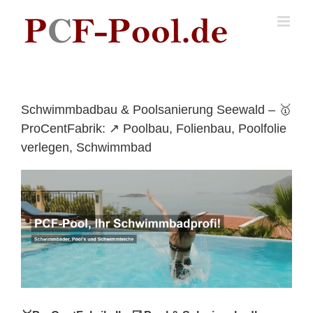
Skip
to
content
Schwimmbadbau & Poolsanierung Seewald – 🥇
ProCentFabrik: ↗️ Poolbau, Folienbau, Poolfolie
verlegen, Schwimmbad