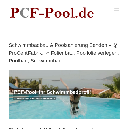
Skip
to
content
Schwimmbadbau & Poolsanierung Senden – 🥇
ProCentFabrik: ↗️ Folienbau, Poolfolie verlegen,
Poolbau, Schwimmbad