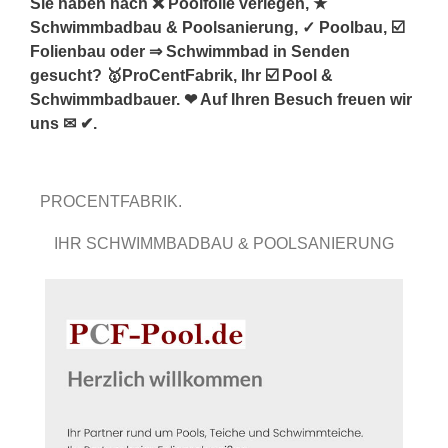
Sie haben nach ❌ Poolfolie verlegen, ★
Schwimmbadbau & Poolsanierung, ✓ Poolbau, ☑️
Folienbau oder ⇒ Schwimmbad in Senden
gesucht? 🥇ProCentFabrik, Ihr ☑️ Pool &
Schwimmbadbauer. ❤ Auf Ihren Besuch freuen wir
uns ✉ ✔.
PROCENTFABRIK.
IHR SCHWIMMBADBAU & POOLSANIERUNG
EXPERTE.