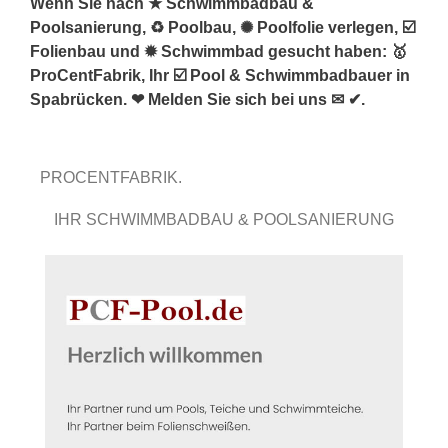
Wenn Sie nach ★ Schwimmbadbau &
Poolsanierung, ♻ Poolbau, ✺ Poolfolie verlegen, ☑️
Folienbau und ✹ Schwimmbad gesucht haben: 🥇
ProCentFabrik, Ihr ☑️ Pool & Schwimmbadbauer in
Spabrücken. ❤ Melden Sie sich bei uns ✉ ✔.
PROCENTFABRIK.
IHR SCHWIMMBADBAU & POOLSANIERUNG
FACHMANN.