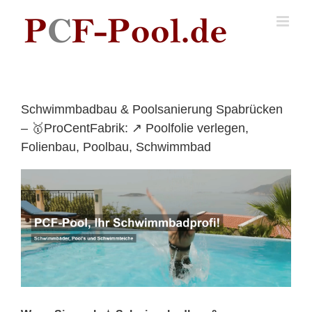
Skip
to
content
Schwimmbadbau & Poolsanierung Spabrücken
– 🥇ProCentFabrik: ↗️ Poolfolie verlegen,
Folienbau, Poolbau, Schwimmbad