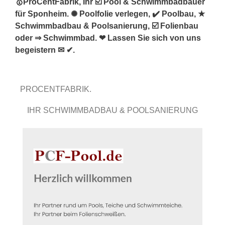
🥇ProCentFabrik, Ihr ☑️ Pool & Schwimmbadbauer
für Sponheim. ✺ Poolfolie verlegen, ✔️ Poolbau, ★
Schwimmbadbau & Poolsanierung, ☑️ Folienbau
oder ⇒ Schwimmbad. ❤ Lassen Sie sich von uns
begeistern ✉ ✔.
PROCENTFABRIK.
IHR SCHWIMMBADBAU & POOLSANIERUNG
PROFI.