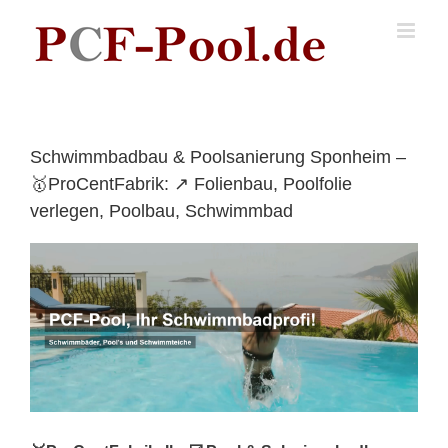
Skip
to
content
Schwimmbadbau & Poolsanierung Sponheim –
🥇ProCentFabrik: ↗️ Folienbau, Poolfolie
verlegen, Poolbau, Schwimmbad