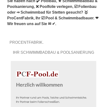
Sie haben nach ✔️ Poolbau, ★ Schwimmbadbau &
Poolsanierung, ❌ Poolfolie verlegen, ☑️ Folienbau
oder ⇒ Schwimmbad für Stetten gesucht? 🥇
ProCentFabrik, Ihr ☑️ Pool & Schwimmbadbauer. ❤
Wir freuen uns auf Sie ✉ ✔.
PROCENTFABRIK.
IHR SCHWIMMBADBAU & POOLSANIERUNG
PROFI.