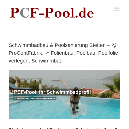
Skip
to
content
Schwimmbadbau & Poolsanierung Stetten – 🥇
ProCentFabrik: ↗️ Folienbau, Poolbau, Poolfolie
verlegen, Schwimmbad