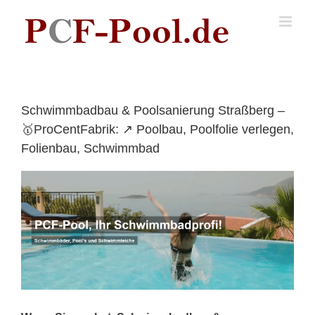
Skip
to
content
Schwimmbadbau & Poolsanierung Straßberg –
🥇ProCentFabrik: ↗️ Poolbau, Poolfolie verlegen,
Folienbau, Schwimmbad