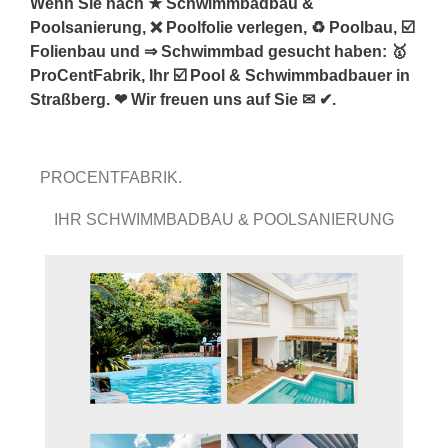
Wenn Sie nach ★ Schwimmbadbau &
Poolsanierung, ❌ Poolfolie verlegen, ♻ Poolbau, ☑️
Folienbau und ⇒ Schwimmbad gesucht haben: 🥇
ProCentFabrik, Ihr ☑️ Pool & Schwimmbadbauer in
Straßberg. ❤ Wir freuen uns auf Sie ✉ ✔.
PROCENTFABRIK.
IHR SCHWIMMBADBAU & POOLSANIERUNG
FACHMANN.