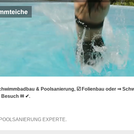
Schwimmbadbau & Poolsanierung, ☑️ Folienbau oder ⇒ Schw
n Besuch ✉ ✔.
 POOLSANIERUNG EXPERTE.