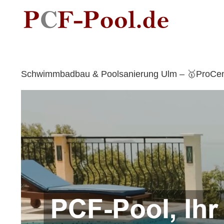
Skip
to
content
Schwimmbadbau & Poolsanierung Ulm – 🥇ProCentF