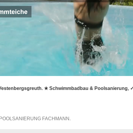
Vestenbergsgreuth. ★ Schwimmbadbau & Poolsanierung, ✓ P
 POOLSANIERUNG FACHMANN.