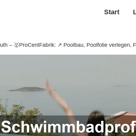
Start
h – 🥇ProCentFabrik: ↗️ Poolbau, Poolfolie verlegen,