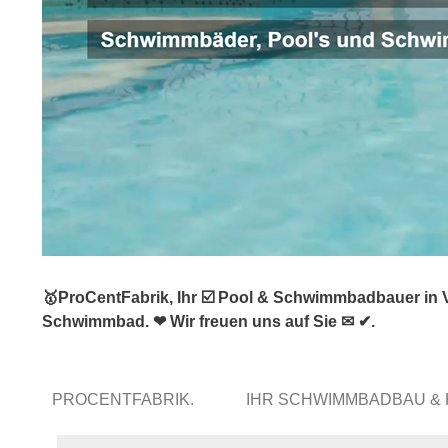
🥇ProCentFabrik, Ihr ☑️ Pool & Schwimmbadbauer in 
Schwimmbad. ❤ Wir freuen uns auf Sie ✉ ✔.
PROCENTFABRIK.
IHR SCHWIMMBADBAU &