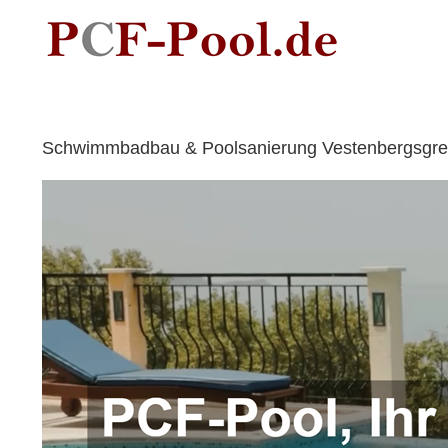
Skip
to
content
Schwimmbadbau & Poolsanierung Vestenbergsgreut