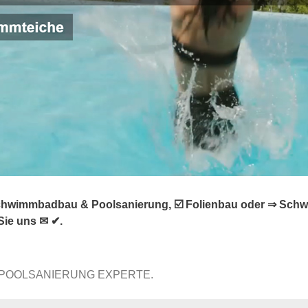
Schwimmbadbau & Poolsanierung, ☑️ Folienbau oder ⇒ Schw
ie uns ✉ ✔.
 POOLSANIERUNG EXPERTE.