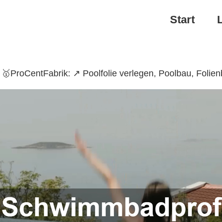
Start
ProCentFabrik: ↗️ Poolfolie verlegen, Poolbau, Foli