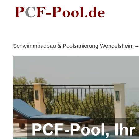
Skip
to
content
Schwimmbadbau & Poolsanierung Wendelsheim – 🥇