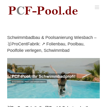
Skip
to
content
Schwimmbadbau & Poolsanierung Wiesbach –
🥇ProCentFabrik: ↗️ Folienbau, Poolbau,
Poolfolie verlegen, Schwimmbad