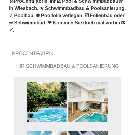
🥇ProCentFabrik, Ihr ☑️ Pool & Schwimmbadbauer
in Wiesbach. ★ Schwimmbadbau & Poolsanierung,
✓ Poolbau, ✺ Poolfolie verlegen, ☑️ Folienbau oder
⇒ Schwimmbad. ❤ Kommen Sie doch mal vorbei ✉
✔.
PROCENTFABRIK.
IHR SCHWIMMBADBAU & POOLSANIERUNG
EXPERTE.