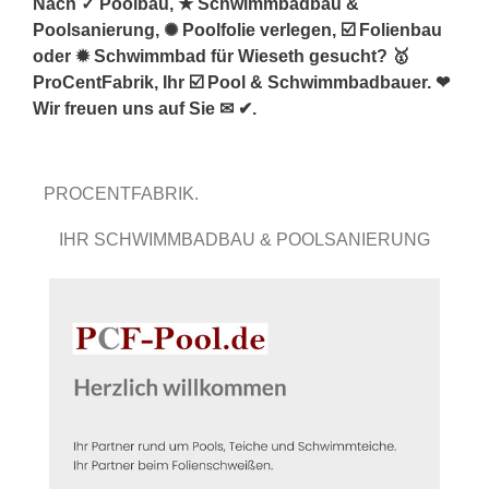
Nach ✓ Poolbau, ★ Schwimmbadbau &
Poolsanierung, ✺ Poolfolie verlegen, ☑️ Folienbau
oder ✹ Schwimmbad für Wieseth gesucht? 🥇
ProCentFabrik, Ihr ☑️ Pool & Schwimmbadbauer. ❤
Wir freuen uns auf Sie ✉ ✔.
PROCENTFABRIK.
IHR SCHWIMMBADBAU & POOLSANIERUNG
EXPERTE.