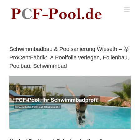
Skip
to
content
Schwimmbadbau & Poolsanierung Wieseth – 🥇
ProCentFabrik: ↗️ Poolfolie verlegen, Folienbau,
Poolbau, Schwimmbad