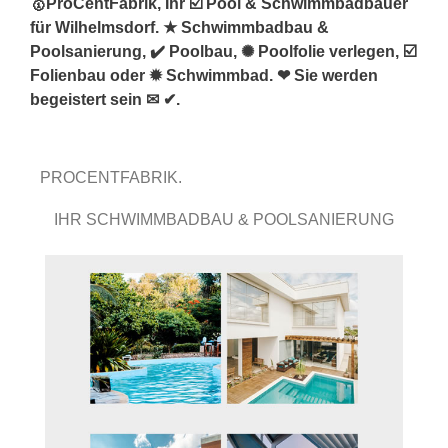
🥇ProCentFabrik, Ihr ☑️ Pool & Schwimmbadbauer
für Wilhelmsdorf. ★ Schwimmbadbau &
Poolsanierung, ✔️ Poolbau, ✺ Poolfolie verlegen, ☑️
Folienbau oder ✹ Schwimmbad. ❤ Sie werden
begeistert sein ✉ ✔.
PROCENTFABRIK.
IHR SCHWIMMBADBAU & POOLSANIERUNG
FACHMANN.