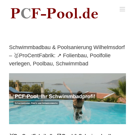
Skip
to
content
Schwimmbadbau & Poolsanierung Wilhelmsdorf
– 🥇ProCentFabrik: ↗️ Folienbau, Poolfolie
verlegen, Poolbau, Schwimmbad