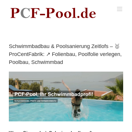
Skip
to
content
Schwimmbadbau & Poolsanierung Zeitlofs – 🥇
ProCentFabrik: ↗️ Folienbau, Poolfolie verlegen,
Poolbau, Schwimmbad