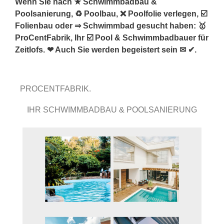
Wenn Sie nach ★ Schwimmbadbau &
Poolsanierung, ♻ Poolbau, ❌ Poolfolie verlegen, ☑️
Folienbau oder ⇒ Schwimmbad gesucht haben: 🥇
ProCentFabrik, Ihr ☑️ Pool & Schwimmbadbauer für
Zeitlofs. ❤ Auch Sie werden begeistert sein ✉ ✔.
PROCENTFABRIK.
IHR SCHWIMMBADBAU & POOLSANIERUNG
PROFI.