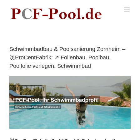
Skip
to
content
Schwimmbadbau & Poolsanierung Zornheim –
🥇ProCentFabrik: ↗️ Folienbau, Poolbau,
Poolfolie verlegen, Schwimmbad