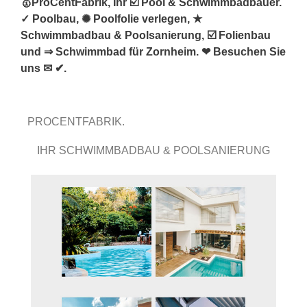
🥇ProCentFabrik, Ihr ☑️ Pool & Schwimmbadbauer.
✓ Poolbau, ✺ Poolfolie verlegen, ★
Schwimmbadbau & Poolsanierung, ☑️ Folienbau
und ⇒ Schwimmbad für Zornheim. ❤ Besuchen Sie
uns ✉ ✔.
PROCENTFABRIK.
IHR SCHWIMMBADBAU & POOLSANIERUNG
PROFI.